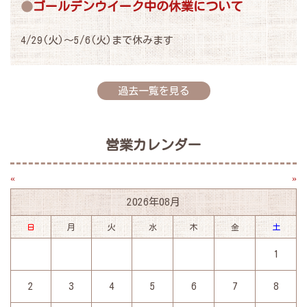
ゴールデンウイーク中の休業について
4/29(火)～5/6(火)まで休みます
過去一覧を見る
営業カレンダー
«
»
2026年08月
日
月
火
水
木
金
土
1
2
3
4
5
6
7
8